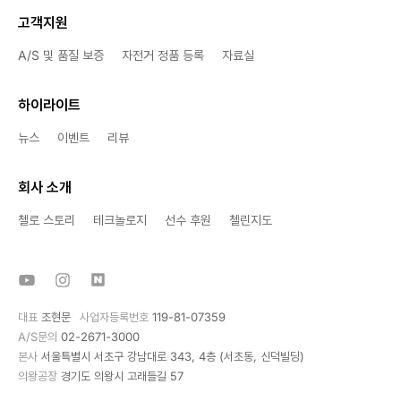
고객지원
A/S 및 품질 보증
자전거 정품 등록
자료실
하이라이트
뉴스
이벤트
리뷰
회사 소개
첼로 스토리
테크놀로지
선수 후원
첼린지도
대표
조현문
사업자등록번호
119-81-07359
A/S문의
02-2671-3000
본사
서울특별시 서초구 강남대로 343, 4층 (서초동, 신덕빌딩)
의왕공장
경기도 의왕시 고래들길 57