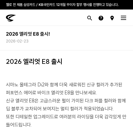
모든 첼로자전거 대리점은 고유가 피해지원금을 사용할 수 있습니다.
첼로 전 제품 삼성카드 / KB국민카드 12개월 무이자 할부 행사를 진행하고 있습니다.
2026 엘리엇 E8 출시!
산악
로드
라이프스타일
전기
브랜드
2026-02-23
2026 엘리엇 E8 출시
시마노 울테그라 Di2와 함께 더욱 새로워진 신규 컬러가 추가된
퍼포먼스 에어로 바이크 엘리엇 E8을 만나보세요.
신규 엘리엇 E8은 고급스러운 펄이 가미된 다크 퍼플 컬러와 함께
딥 블루가 교차되어 보여지는 멀티 컬러가 적용되었습니다.
또한 디테일한 업그레이드로 여러분의 라이딩을 더욱 감각있게 만
들어드립니다.