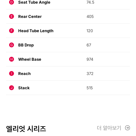
Seat Tube Angle
74.5
D
Rear Center
405
E
Head Tube Length
120
F
BB Drop
67
G
Wheel Base
974
H
Reach
372
I
Stack
515
J
엘리엇 시리즈
더 알아보기