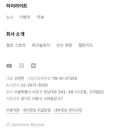
하이라이트
뉴스
이벤트
리뷰
회사 소개
첼로 스토리
테크놀로지
선수 후원
첼린지도
대표
조현문
사업자등록번호
119-81-07359
A/S문의
02-2671-3000
본사
서울특별시 서초구 강남대로 343, 4층 (서초동, 신덕빌딩)
의왕공장
경기도 의왕시 고래들길 57
이용약관
개인정보 취급방침
내부정보 관리규정
ⓒ Samchuly Bicycle.