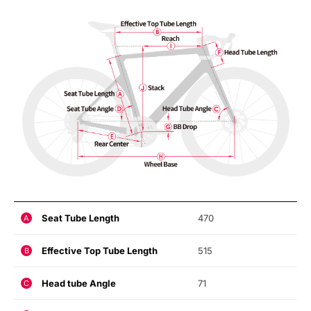
Seat Tube Length
470
A
Effective Top Tube Length
515
B
Head tube Angle
71
C