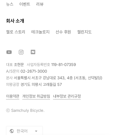
뉴스
이벤트
리뷰
회사 소개
첼로 스토리
테크놀로지
선수 후원
첼린지도
대표
조현문
사업자등록번호
119-81-07359
A/S문의
02-2671-3000
본사
서울특별시 서초구 강남대로 343, 4층 (서초동, 신덕빌딩)
의왕공장
경기도 의왕시 고래들길 57
이용약관
개인정보 취급방침
내부정보 관리규정
ⓒ Samchuly Bicycle.