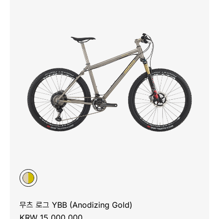
무츠 로그 YBB (Anodizing Gold)
KRW 15,000,000