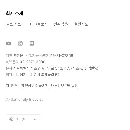
회사 소개
첼로 스토리
테크놀로지
선수 후원
첼린지도
대표
조현문
사업자등록번호
119-81-07359
A/S문의
02-2671-3000
본사
서울특별시 서초구 강남대로 343, 4층 (서초동, 신덕빌딩)
의왕공장
경기도 의왕시 고래들길 57
이용약관
개인정보 취급방침
내부정보 관리규정
ⓒ Samchuly Bicycle.