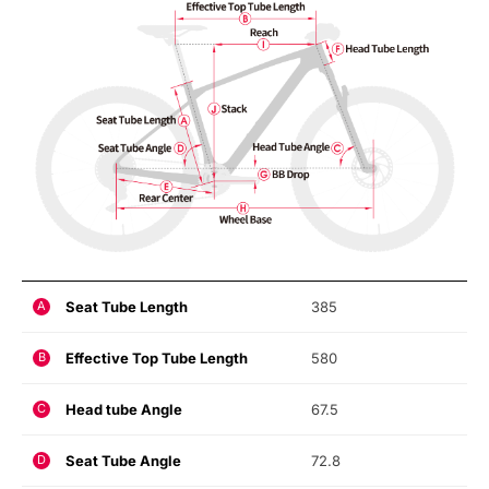
Seat Tube Length
385
A
Effective Top Tube Length
580
B
Head tube Angle
67.5
C
Seat Tube Angle
72.8
D