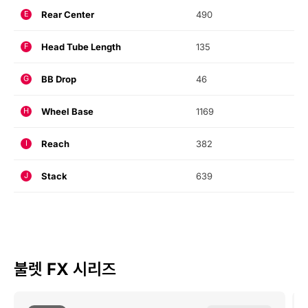
Rear Center
490
E
Head Tube Length
135
F
BB Drop
46
G
Wheel Base
1169
H
Reach
382
I
Stack
639
J
불렛 FX 시리즈