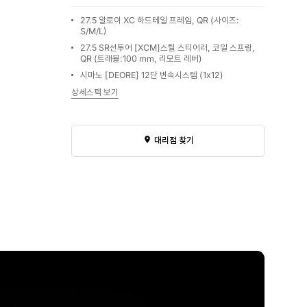
27.5 알로이 XC 하드테일 프레임, QR (사이즈:
S/M/L)
27.5 SR선투어 [XCM]스틸 스티어러, 코일 스프링,
QR (트래블:100 mm, 리모트 레버)
시마노 [DEORE] 12단 변속시스템 (1x12)
상세스펙 보기
대리점 찾기