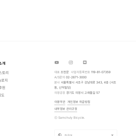
소개
대표
조현문
사업자등록번호
119-81-07359
 스토리
A/S문의
02-2671-3000
놀로지
본사
서울특별시 서초구 강남대로 343, 4층 (서초
후원
동, 신덕빌딩)
의왕공장
경기도 의왕시 고래들길 57
지도
이용약관
개인정보 취급방침
내부정보 관리규정
ⓒ Samchuly Bicycle.