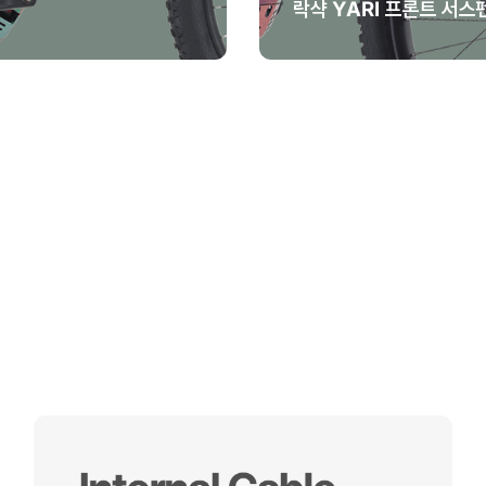
락샥 YARI 프론트 서스