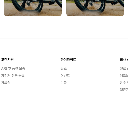
고객지원
하이라이트
회사 
A/S 및 품질 보증
뉴스
첼로
자전거 정품 등록
이벤트
테크
자료실
리뷰
선수 
첼린