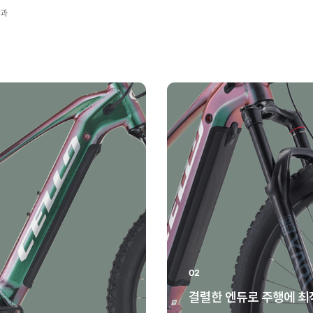
임과
02
결렬한 엔듀로 주행에 최