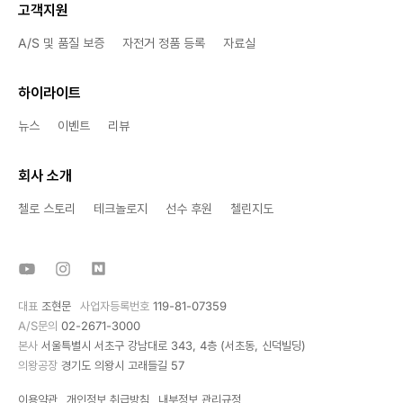
고객지원
A/S 및 품질 보증
자전거 정품 등록
자료실
하이라이트
뉴스
이벤트
리뷰
회사 소개
첼로 스토리
테크놀로지
선수 후원
첼린지도
대표
조현문
사업자등록번호
119-81-07359
A/S문의
02-2671-3000
본사
서울특별시 서초구 강남대로 343, 4층 (서초동, 신덕빌딩)
의왕공장
경기도 의왕시 고래들길 57
이용약관
개인정보 취급방침
내부정보 관리규정