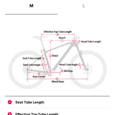
M
L
Seat Tube Length
A
Effective Top Tube Length
B