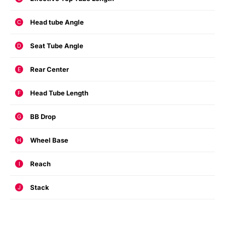
Head tube Angle
C
Seat Tube Angle
D
Rear Center
E
Head Tube Length
F
BB Drop
G
Wheel Base
H
Reach
I
Stack
J