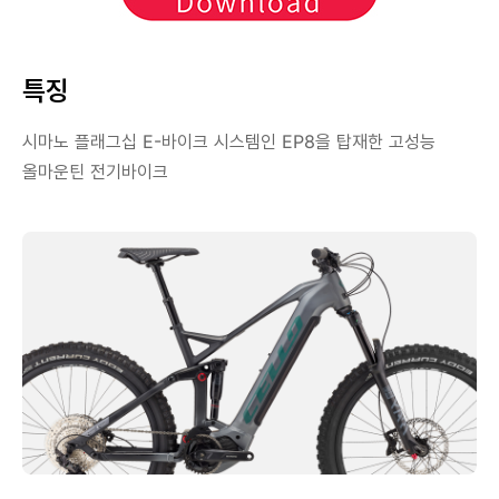
특징
시마노 플래그십 E-바이크 시스템인 EP8을 탑재한 고성능
올마운틴 전기바이크