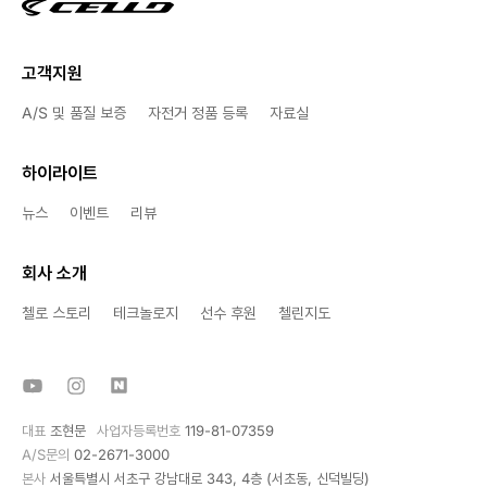
고객지원
A/S 및 품질 보증
자전거 정품 등록
자료실
하이라이트
뉴스
이벤트
리뷰
회사 소개
첼로 스토리
테크놀로지
선수 후원
첼린지도
대표
조현문
사업자등록번호
119-81-07359
A/S문의
02-2671-3000
본사
서울특별시 서초구 강남대로 343, 4층 (서초동, 신덕빌딩)