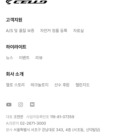
고객지원
A/S 및 품질 보증
자전거 정품 등록
자료실
하이라이트
뉴스
이벤트
리뷰
회사 소개
첼로 스토리
테크놀로지
선수 후원
첼린지도
대표
조현문
사업자등록번호
119-81-07359
A/S문의
02-2671-3000
본사
서울특별시 서초구 강남대로 343, 4층 (서초동, 신덕빌딩)