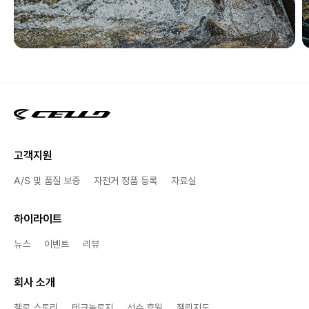
고객지원
A/S 및 품질 보증
자전거 정품 등록
자료실
하이라이트
뉴스
이벤트
리뷰
회사 소개
첼로 스토리
테크놀로지
선수 후원
첼린지도