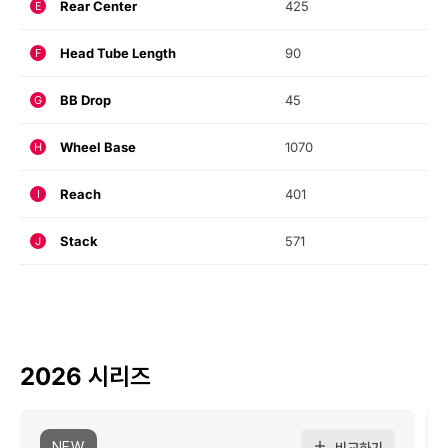
Rear Center
425
E
Head Tube Length
90
F
BB Drop
45
G
Wheel Base
1070
H
Reach
401
I
Stack
571
J
2026 시리즈
NEW
비교하기