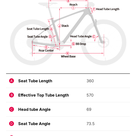
Seat Tube Length
360
A
Effective Top Tube Length
570
B
Head tube Angle
69
C
Seat Tube Angle
73.5
D