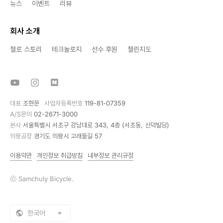
뉴스
이벤트
리뷰
회사 소개
첼로 스토리
테크놀로지
선수 후원
첼린지도
대표
조현문
사업자등록번호
119-81-07359
A/S문의
02-2671-3000
본사
서울특별시 서초구 강남대로 343, 4층 (서초동, 신덕빌딩)
의왕공장
경기도 의왕시 고래들길 57
이용약관
개인정보 취급방침
내부정보 관리규정
ⓒ Samchuly Bicycle.