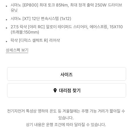
시마노 [EP800] 최대 토크 85Nm, 최대 정격 출력 250W 드라이브
유닛
시마노 [XT] 12단 변속시스템 (1x12)
27.5 락샥 [야리 RC] 알로이 테이퍼드 스티어러, 에어스프링, 15X110
(트래블:150mm)
락샥 [디럭스 셀렉트 R] 리어샥
상세스펙 보기
사이즈
대리점 찾기
전기자전거 특성상 영하의 온도 등 겨울철에는 주행 가능 거리가 짧아질 수
있습니다.
상기 내용은 운행 조건에 따라 달라질 수 있습니다.