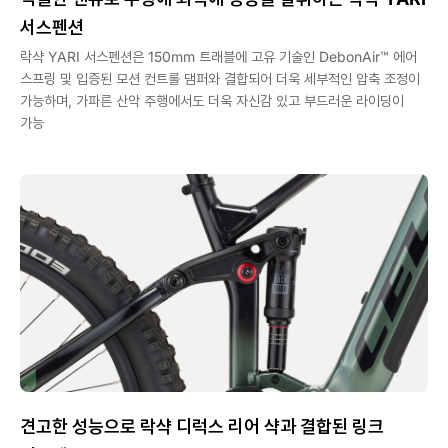
서스펜션
락샥 YARI 서스펜션은 150mm 트래블에 고유 기술인 DebonAir™ 에어
스프링 및 입증된 모션 컨트롤 댐퍼와 결합되어 더욱 세부적인 압축 조정이
가능하며, 가파른 산악 주행에서도 더욱 자신감 있고 부드러운 라이딩이
가능
견고한 성능으로 락샥 디럭스 리어 샥과 결합된 링크