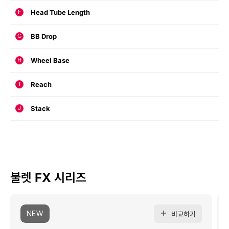
Head Tube Length
F
BB Drop
G
Wheel Base
H
Reach
I
Stack
J
불렛 FX 시리즈
NEW
비교하기