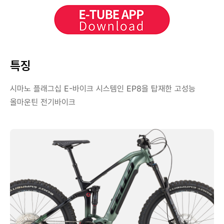
특징
시마노 플래그십 E-바이크 시스템인 EP8을 탑재한 고성능
올마운틴 전기바이크