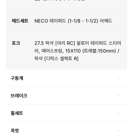
헤드세트
NECO 테이퍼드 (1-1/8 - 1-1/2) 어헤드
포크
27.5 락샥 [야리 RC] 알로이 테이퍼드 스티어
러, 에어스프링, 15X110 (트래블:150mm) /
락샥 [디럭스 셀렉트 R]
구동계
브레이크
휠세트
콕핏