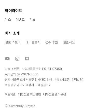
하이라이트
뉴스
이벤트
리뷰
회사 소개
첼로 스토리
테크놀로지
선수 후원
첼린지도
대표
조현문
사업자등록번호
119-81-07359
A/S문의
02-2671-3000
본사
서울특별시 서초구 강남대로 343, 4층 (서초동, 신덕빌딩)
의왕공장
경기도 의왕시 고래들길 57
이용약관
개인정보 취급방침
내부정보 관리규정
ⓒ Samchuly Bicycle.