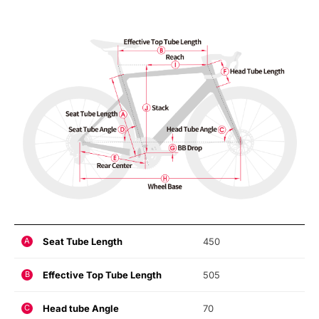
Seat Tube Length
450
A
Effective Top Tube Length
505
B
Head tube Angle
70
C