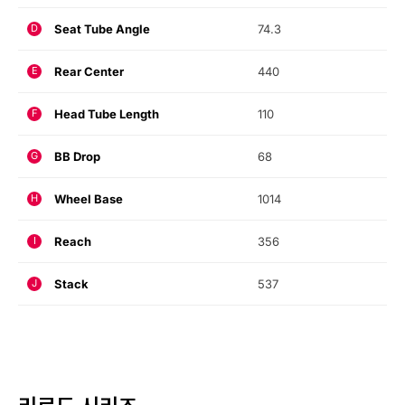
Seat Tube Angle
74.3
D
Rear Center
440
E
Head Tube Length
110
F
BB Drop
68
G
Wheel Base
1014
H
Reach
356
I
Stack
537
J