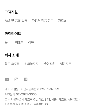
고객지원
A/S 및 품질 보증
자전거 정품 등록
자료실
하이라이트
뉴스
이벤트
리뷰
회사 소개
첼로 스토리
테크놀로지
선수 후원
첼린지도
대표
조현문
사업자등록번호
119-81-07359
A/S문의
02-2671-3000
본사
서울특별시 서초구 강남대로 343, 4층 (서초동, 신덕빌딩)
의왕공장
경기도 의왕시 고래들길 57