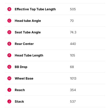
Effective Top Tube Length
505
B
Head tube Angle
70
C
Seat Tube Angle
74.3
D
Rear Center
440
E
Head Tube Length
105
F
BB Drop
68
G
Wheel Base
1013
H
Reach
354
I
Stack
537
J