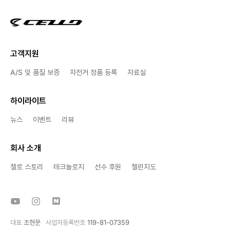
고객지원
A/S 및 품질 보증
자전거 정품 등록
자료실
하이라이트
뉴스
이벤트
리뷰
회사 소개
첼로 스토리
테크놀로지
선수 후원
첼린지도
대표
조현문
사업자등록번호
119-81-07359