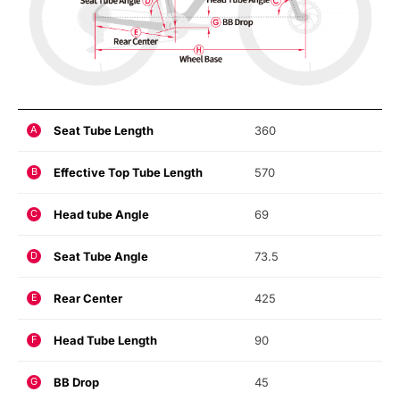
Seat Tube Length
360
A
Effective Top Tube Length
570
B
Head tube Angle
69
C
Seat Tube Angle
73.5
D
Rear Center
425
E
Head Tube Length
90
F
BB Drop
45
G