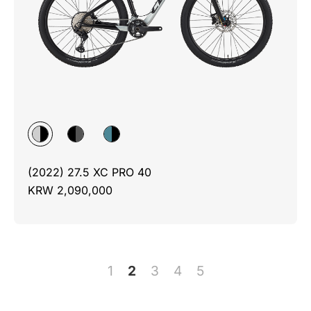
(2022) 27.5 XC PRO 40
KRW 2,090,000
1
2
3
4
5