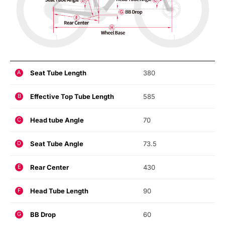
Seat Tube Length
380
A
Effective Top Tube Length
585
B
Head tube Angle
70
C
Seat Tube Angle
73.5
D
Rear Center
430
E
Head Tube Length
90
F
BB Drop
60
G