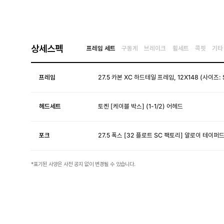
상세스펙
프레임 세트
구동계
브레이크
휠세트
콕핏
기타
프레임
27.5 카본 XC 하드테일 프레임, 12X148 (사이즈: 
헤드세트
토켄 [케이블 박스] (1-1/2) 어헤드
포크
27.5 폭스 [32 플로트 SC 팩토리] 알로이 테이퍼드
*표기된 사양은 사전 공지 없이 변경될 수 있습니다.