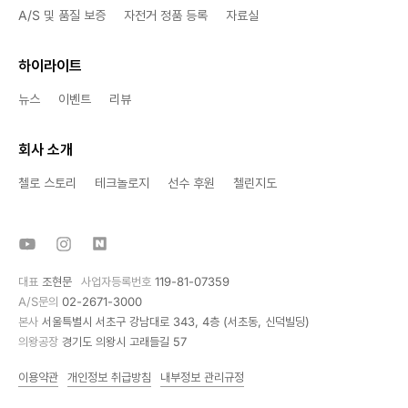
A/S 및 품질 보증
자전거 정품 등록
자료실
하이라이트
뉴스
이벤트
리뷰
회사 소개
첼로 스토리
테크놀로지
선수 후원
첼린지도
대표
조현문
사업자등록번호
119-81-07359
A/S문의
02-2671-3000
본사
서울특별시 서초구 강남대로 343, 4층 (서초동, 신덕빌딩)
의왕공장
경기도 의왕시 고래들길 57
이용약관
개인정보 취급방침
내부정보 관리규정