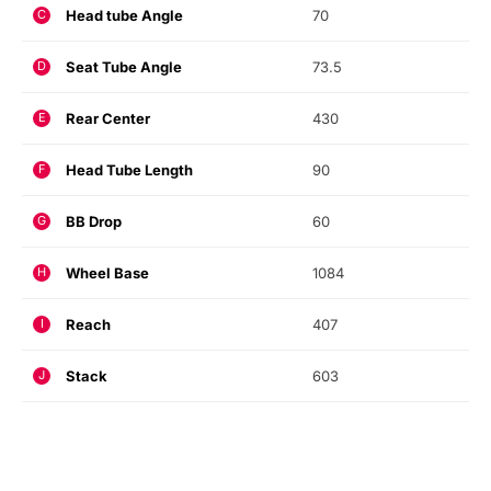
Head tube Angle
70
C
Seat Tube Angle
73.5
D
Rear Center
430
E
Head Tube Length
90
F
BB Drop
60
G
Wheel Base
1084
H
Reach
407
I
Stack
603
J