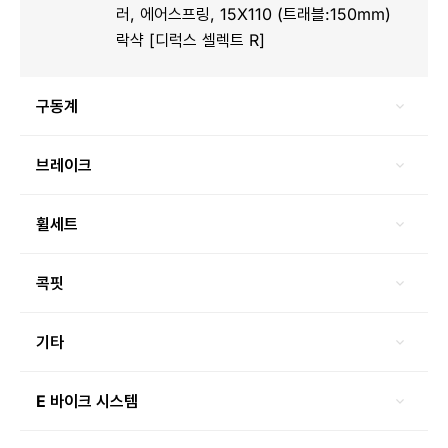
러, 에어스프링, 15X110 (트래블:150mm)
락샥 [디럭스 셀렉트 R]
구동계
브레이크
휠세트
콕핏
기타
E 바이크 시스템