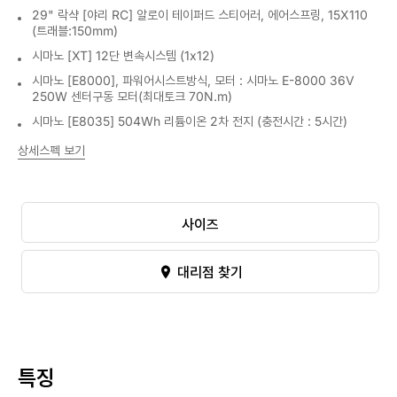
29" 락샥 [야리 RC] 알로이 테이퍼드 스티어러, 에어스프링, 15X110
(트래블:150mm)
시마노 [XT] 12단 변속시스템 (1x12)
시마노 [E8000], 파워어시스트방식, 모터 : 시마노 E-8000 36V
250W 센터구동 모터(최대토크 70N.m)
시마노 [E8035] 504Wh 리튬이온 2차 전지 (충전시간 : 5시간)
상세스펙 보기
사이즈
대리점 찾기
특징