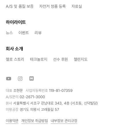
A/S 및 품질 보증
자전거 정품 등록
자료실
하이라이트
뉴스
이벤트
리뷰
회사 소개
첼로 스토리
테크놀로지
선수 후원
첼린지도
대표
조현문
사업자등록번호
119-81-07359
A/S문의
02-2671-3000
본사
서울특별시 서초구 강남대로 343, 4층 (서초동, 신덕빌딩)
의왕공장
경기도 의왕시 고래들길 57
이용약관
개인정보 취급방침
내부정보 관리규정