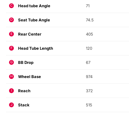
Head tube Angle
71
C
Seat Tube Angle
74.5
D
Rear Center
405
E
Head Tube Length
120
F
BB Drop
67
G
Wheel Base
974
H
Reach
372
I
Stack
515
J