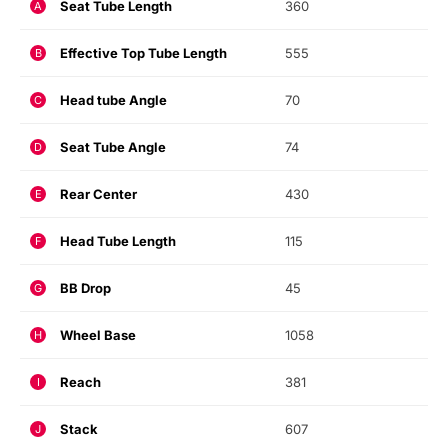
Seat Tube Length
360
A
Effective Top Tube Length
555
B
Head tube Angle
70
C
Seat Tube Angle
74
D
Rear Center
430
E
Head Tube Length
115
F
BB Drop
45
G
Wheel Base
1058
H
Reach
381
I
Stack
607
J