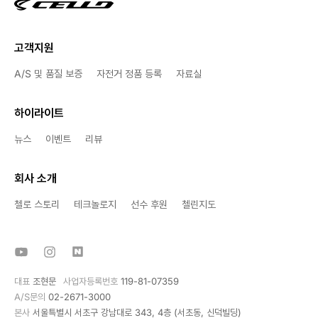
고객지원
A/S 및 품질 보증
자전거 정품 등록
자료실
하이라이트
뉴스
이벤트
리뷰
회사 소개
첼로 스토리
테크놀로지
선수 후원
첼린지도
대표
조현문
사업자등록번호
119-81-07359
A/S문의
02-2671-3000
본사
서울특별시 서초구 강남대로 343, 4층 (서초동, 신덕빌딩)