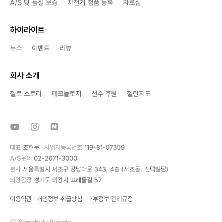
A/S 및 품질 보증
자전거 정품 등록
자료실
하이라이트
뉴스
이벤트
리뷰
회사 소개
첼로 스토리
테크놀로지
선수 후원
첼린지도
대표
조현문
사업자등록번호
119-81-07359
A/S문의
02-2671-3000
본사
서울특별시 서초구 강남대로 343, 4층 (서초동, 신덕빌딩)
의왕공장
경기도 의왕시 고래들길 57
이용약관
개인정보 취급방침
내부정보 관리규정