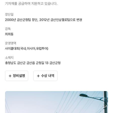
기자재를 공급하여 지원하고 있습니다.
창단일
2000년 금산군청팀 창단, 2012년 금산인삼첼로팀으로 변경
감독
최희동
운영영역
사이클대회(국내,아시아,유럽투어)
소재지
충청남도 금산군 금산읍 군청길 13 금산군청
장비설명
수상 내역