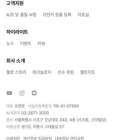
고객지원
A/S 및 품질 보증
자전거 정품 등록
자료실
하이라이트
뉴스
이벤트
리뷰
회사 소개
첼로 스토리
테크놀로지
선수 후원
첼린지도
대표
조현문
사업자등록번호
119-81-07359
A/S문의
02-2671-3000
본사
서울특별시 서초구 강남대로 343, 4층 (서초동, 신덕빌딩)
의왕공장
경기도 의왕시 고래들길 57
이용약관
개인정보 취급방침
내부정보 관리규정