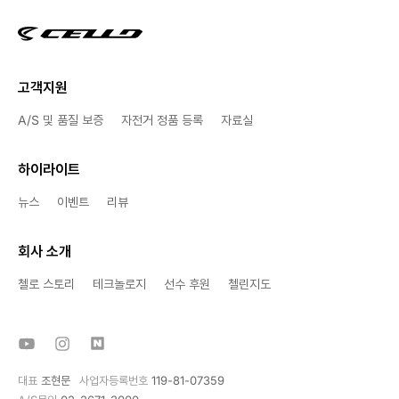
고객지원
A/S 및 품질 보증
자전거 정품 등록
자료실
하이라이트
뉴스
이벤트
리뷰
회사 소개
첼로 스토리
테크놀로지
선수 후원
첼린지도
대표
조현문
사업자등록번호
119-81-07359