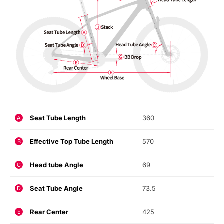
Seat Tube Length
360
A
Effective Top Tube Length
570
B
Head tube Angle
69
C
Seat Tube Angle
73.5
D
Rear Center
425
E