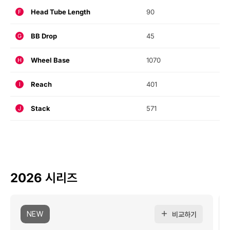
Head Tube Length
90
F
BB Drop
45
G
Wheel Base
1070
H
Reach
401
I
Stack
571
J
2026 시리즈
NEW
비교하기