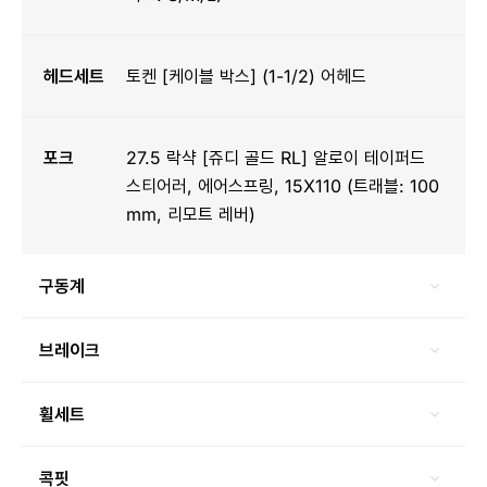
헤드세트
토켄 [케이블 박스] (1-1/2) 어헤드
포크
27.5 락샥 [쥬디 골드 RL] 알로이 테이퍼드
스티어러, 에어스프링, 15X110 (트래블: 100
mm, 리모트 레버)
구동계
브레이크
휠세트
콕핏