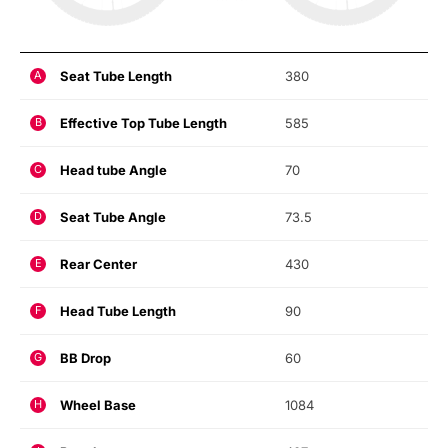
Seat Tube Length
380
A
Effective Top Tube Length
585
B
Head tube Angle
70
C
Seat Tube Angle
73.5
D
Rear Center
430
E
Head Tube Length
90
F
BB Drop
60
G
Wheel Base
1084
H