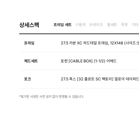
상세스펙
프레임 세트
구동계
브레이크
휠세트
콕핏
기타
프레임
27.5 카본 XC 하드테일 프레임, 12X148 (사이즈:S
헤드세트
토켄 [CABLE BOX] (1-1/2) 어헤드
포크
27.5 폭스 [32 플로트 SC 팩토리] 알로이 테이퍼드
*표기된 사양은 사전 공지 없이 변경될 수 있습니다.