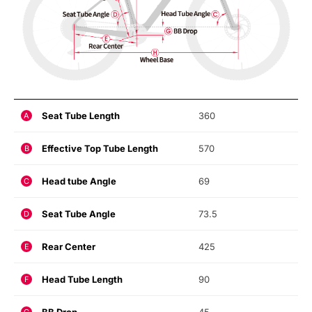
Seat Tube Length
360
A
Effective Top Tube Length
570
B
Head tube Angle
69
C
Seat Tube Angle
73.5
D
Rear Center
425
E
Head Tube Length
90
F
G