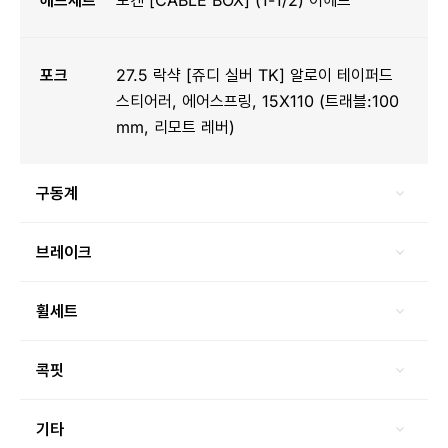
포크
27.5 락샥 [쥬디 실버 TK] 알로이 테이퍼드
스티어러, 에어스프링, 15X110 (트래블:100
mm, 리모트 레버)
구동계
브레이크
휠세트
콕핏
기타