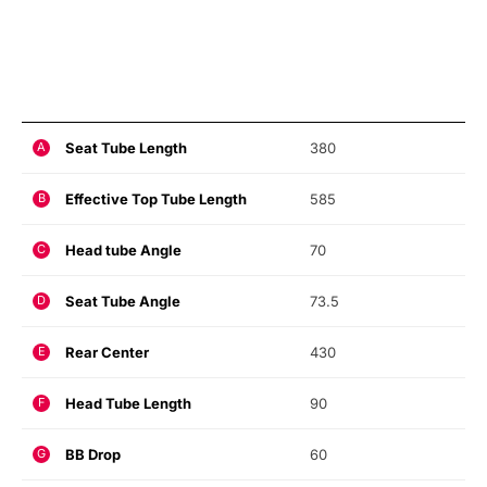
Seat Tube Length
380
A
Effective Top Tube Length
585
B
Head tube Angle
70
C
Seat Tube Angle
73.5
D
Rear Center
430
E
Head Tube Length
90
F
BB Drop
60
G