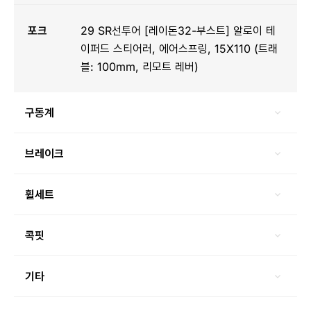
포크
29 SR선투어 [레이돈32-부스트] 알로이 테
이퍼드 스티어러, 에어스프링, 15X110 (트래
블: 100mm, 리모트 레버)
구동계
브레이크
휠세트
콕핏
기타