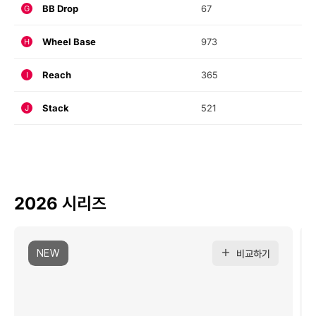
BB Drop
67
G
Wheel Base
973
H
Reach
365
I
Stack
521
J
2026 시리즈
NEW
비교하기