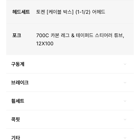
헤드세트
토켄 [케이블 박스] (1-1/2) 어헤드
포크
700C 카본 레그 & 테이퍼드 스티어러 튜브,
12X100
구동계
브레이크
휠세트
콕핏
기타