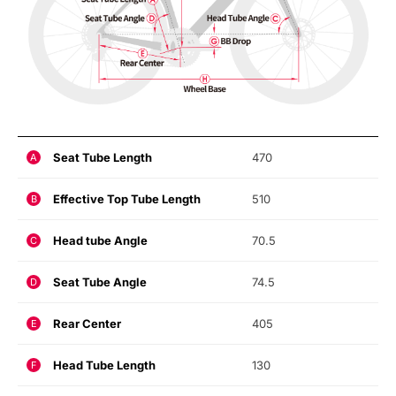
Seat Tube Length
470
A
Effective Top Tube Length
510
B
Head tube Angle
70.5
C
Seat Tube Angle
74.5
D
Rear Center
405
E
Head Tube Length
130
F