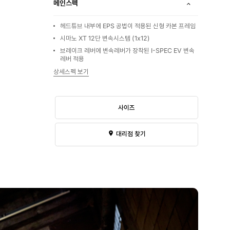
메인스펙
헤드튜브 내부에 EPS 공법이 적용된 신형 카본 프레임
시마노 XT 12단 변속시스템 (1x12)
브레이크 레버에 변속레버가 장착된 I-SPEC EV 변속
레버 적용
상세스펙 보기
사이즈
대리점 찾기