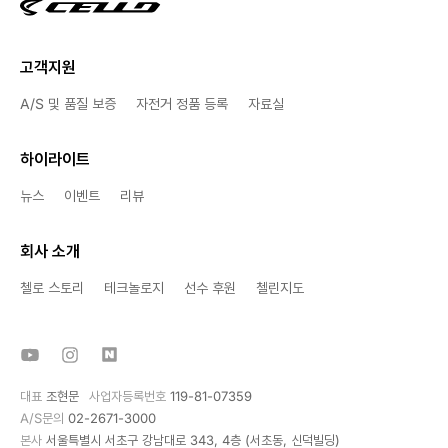
고객지원
A/S 및 품질 보증
자전거 정품 등록
자료실
하이라이트
뉴스
이벤트
리뷰
회사 소개
첼로 스토리
테크놀로지
선수 후원
첼린지도
대표
조현문
사업자등록번호
119-81-07359
A/S문의
02-2671-3000
본사
서울특별시 서초구 강남대로 343, 4층 (서초동, 신덕빌딩)