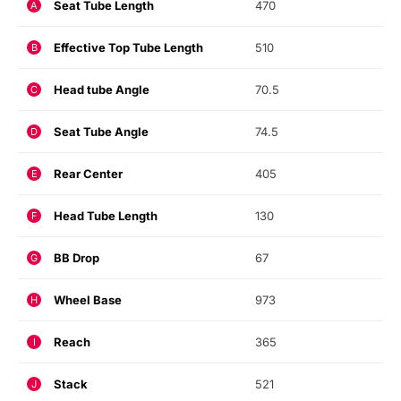
Seat Tube Length
470
A
Effective Top Tube Length
510
B
Head tube Angle
70.5
C
Seat Tube Angle
74.5
D
Rear Center
405
E
Head Tube Length
130
F
BB Drop
67
G
Wheel Base
973
H
Reach
365
I
Stack
521
J