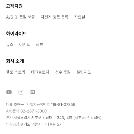
고객지원
A/S 및 품질 보증
자전거 정품 등록
자료실
하이라이트
뉴스
이벤트
리뷰
회사 소개
첼로 스토리
테크놀로지
선수 후원
첼린지도
대표
조현문
사업자등록번호
119-81-07359
A/S문의
02-2671-3000
본사
서울특별시 서초구 강남대로 343, 4층 (서초동, 신덕빌딩)
의왕공장
경기도 의왕시 고래들길 57