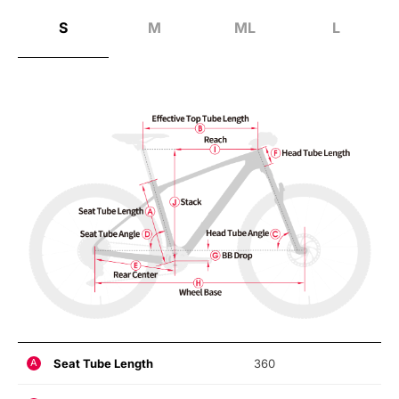
S
M
ML
L
Seat Tube Length
360
A