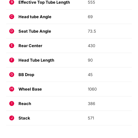
Effective Top Tube Length
555
B
Head tube Angle
69
C
Seat Tube Angle
73.5
D
Rear Center
430
E
Head Tube Length
90
F
BB Drop
45
G
Wheel Base
1060
H
Reach
386
I
Stack
571
J