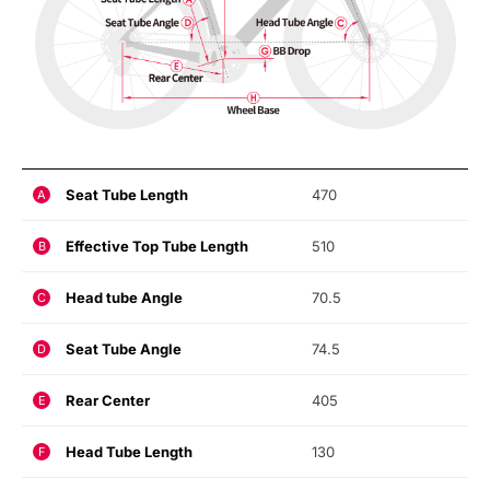
Seat Tube Length
470
A
Effective Top Tube Length
510
B
Head tube Angle
70.5
C
Seat Tube Angle
74.5
D
Rear Center
405
E
Head Tube Length
130
F