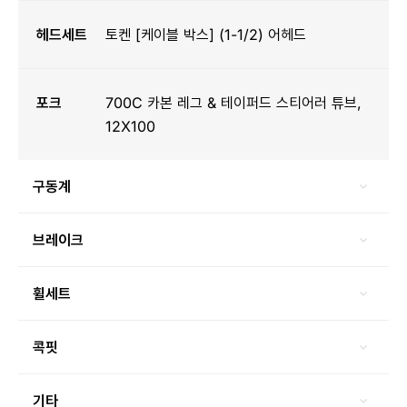
헤드세트
토켄 [케이블 박스] (1-1/2) 어헤드
포크
700C 카본 레그 & 테이퍼드 스티어러 튜브,
12X100
구동계
브레이크
휠세트
콕핏
기타