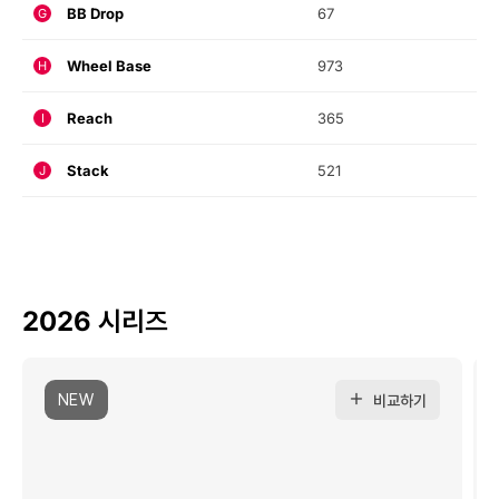
BB Drop
67
G
Wheel Base
973
H
Reach
365
I
Stack
521
J
2026 시리즈
NEW
비교하기