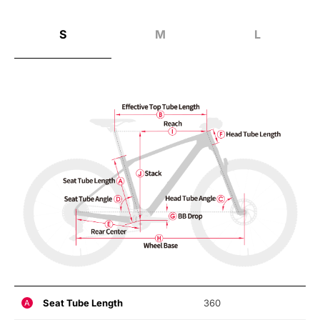
S
M
L
Seat Tube Length
360
A