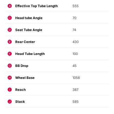
Effective Top Tube Length
555
B
Head tube Angle
70
C
Seat Tube Angle
74
D
Rear Center
430
E
Head Tube Length
100
F
BB Drop
45
G
Wheel Base
1056
H
Reach
387
I
Stack
585
J