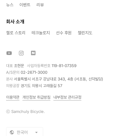
뉴스
이벤트
리뷰
회사 소개
첼로 스토리
테크놀로지
선수 후원
첼린지도
대표
조현문
사업자등록번호
119-81-07359
A/S문의
02-2671-3000
본사
서울특별시 서초구 강남대로 343, 4층 (서초동, 신덕빌딩)
의왕공장
경기도 의왕시 고래들길 57
이용약관
개인정보 취급방침
내부정보 관리규정
ⓒ Samchuly Bicycle.