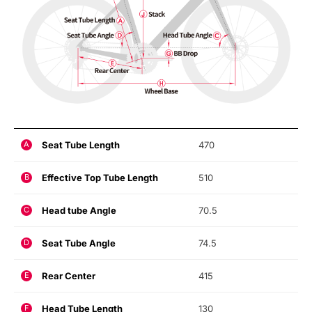
Seat Tube Length
470
A
Effective Top Tube Length
510
B
Head tube Angle
70.5
C
Seat Tube Angle
74.5
D
Rear Center
415
E
Head Tube Length
130
F