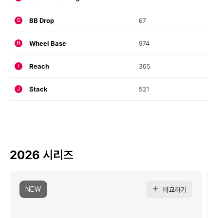
BB Drop
67
G
Wheel Base
974
H
Reach
365
I
Stack
521
J
2026 시리즈
NEW
비교하기