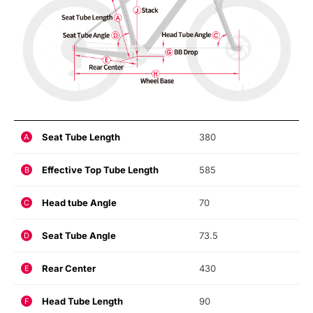
Seat Tube Length
380
A
Effective Top Tube Length
585
B
Head tube Angle
70
C
Seat Tube Angle
73.5
D
Rear Center
430
E
Head Tube Length
90
F