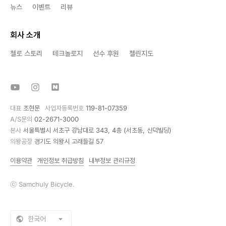
뉴스
이벤트
리뷰
회사 소개
첼로 스토리
테크놀로지
선수 후원
첼린지도
대표
조현문
사업자등록번호
119-81-07359
A/S문의
02-2671-3000
본사
서울특별시 서초구 강남대로 343, 4층 (서초동, 신덕빌딩)
의왕공장
경기도 의왕시 고래들길 57
이용약관
개인정보 취급방침
내부정보 관리규정
ⓒ Samchuly Bicycle.