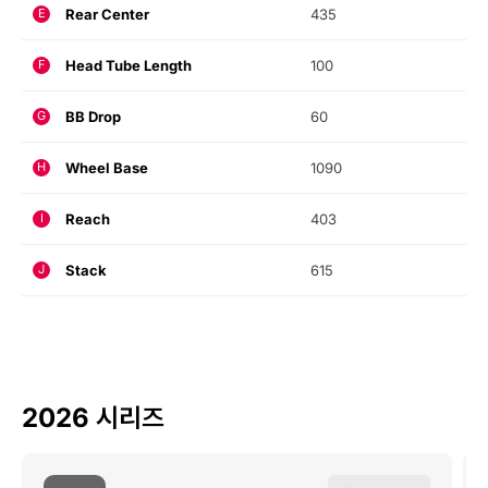
Rear Center
435
E
Head Tube Length
100
F
BB Drop
60
G
Wheel Base
1090
H
Reach
403
I
Stack
615
J
2026 시리즈