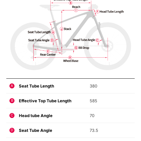
Seat Tube Length
380
A
Effective Top Tube Length
585
B
Head tube Angle
70
C
Seat Tube Angle
73.5
D