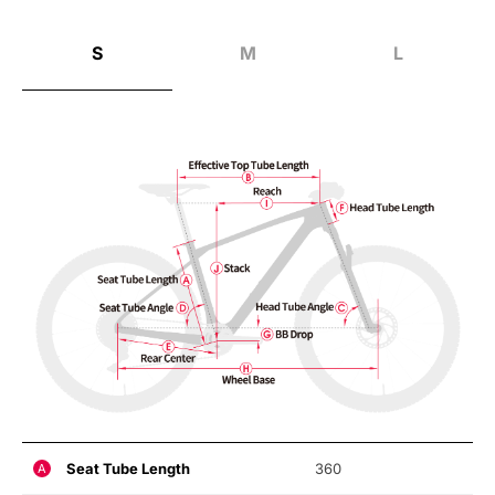
S
M
L
Seat Tube Length
360
A