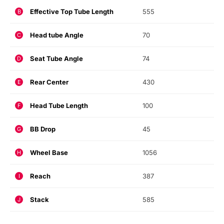
Effective Top Tube Length
555
B
Head tube Angle
70
C
Seat Tube Angle
74
D
Rear Center
430
E
Head Tube Length
100
F
BB Drop
45
G
Wheel Base
1056
H
Reach
387
I
Stack
585
J