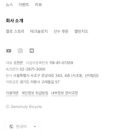
뉴스
이벤트
리뷰
회사 소개
첼로 스토리
테크놀로지
선수 후원
첼린지도
대표
조현문
사업자등록번호
119-81-07359
A/S문의
02-2671-3000
본사
서울특별시 서초구 강남대로 343, 4층 (서초동, 신덕빌딩)
의왕공장
경기도 의왕시 고래들길 57
이용약관
개인정보 취급방침
내부정보 관리규정
ⓒ Samchuly Bicycle.