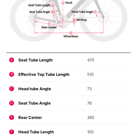
Seat Tube Length
470
A
Effective Top Tube Length
510
B
Head tube Angle
73
C
Seat Tube Angle
76
D
Rear Center
385
E
Head Tube Length
100
F