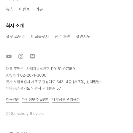
뉴스
이벤트
리뷰
회사 소개
첼로 스토리
테크놀로지
선수 후원
첼린지도
대표
조현문
사업자등록번호
119-81-07359
A/S문의
02-2671-3000
본사
서울특별시 서초구 강남대로 343, 4층 (서초동, 신덕빌딩)
의왕공장
경기도 의왕시 고래들길 57
이용약관
개인정보 취급방침
내부정보 관리규정
ⓒ Samchuly Bicycle.