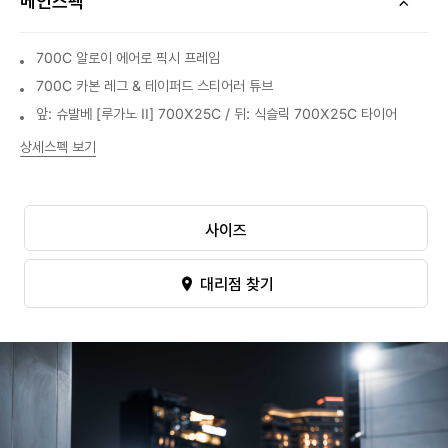
메인스펙
700C 알로이 에어로 픽시 프레임
700C 카본 레그 & 테이퍼드 스티어러 튜브
앞: 슈발베 [루가노 II] 700X25C / 뒤: 식슬릭 700X25C 타이어
상세스펙 보기
사이즈
대리점 찾기