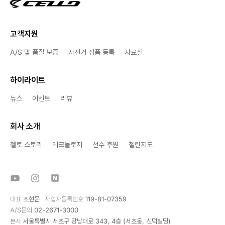
고객지원
A/S 및 품질 보증
자전거 정품 등록
자료실
하이라이트
뉴스
이벤트
리뷰
회사 소개
첼로 스토리
테크놀로지
선수 후원
첼린지도
대표
조현문
사업자등록번호
119-81-07359
A/S문의
02-2671-3000
본사
서울특별시 서초구 강남대로 343, 4층 (서초동, 신덕빌딩)