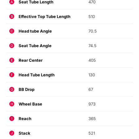
Seat Tube Length
470
A
Effective Top Tube Length
510
B
Head tube Angle
70.5
C
Seat Tube Angle
74.5
D
Rear Center
405
E
Head Tube Length
130
F
BB Drop
67
G
Wheel Base
973
H
Reach
365
I
Stack
521
J