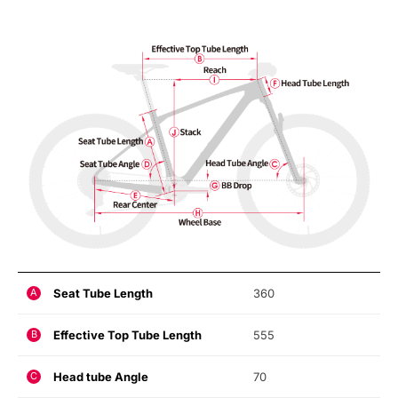
Seat Tube Length
360
A
Effective Top Tube Length
555
B
Head tube Angle
70
C