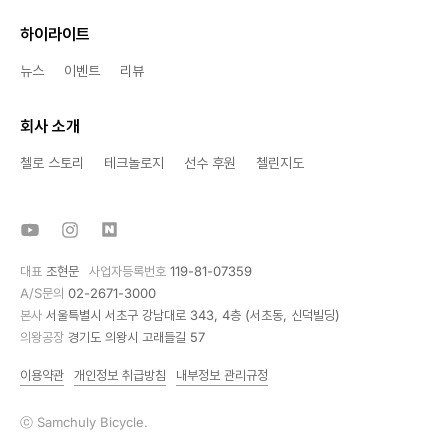
하이라이트
뉴스
이벤트
리뷰
회사 소개
첼로 스토리
테크놀로지
선수 후원
첼린지도
대표
조현문
사업자등록번호
119-81-07359
A/S문의
02-2671-3000
본사
서울특별시 서초구 강남대로 343, 4층 (서초동, 신덕빌딩)
의왕공장
경기도 의왕시 고래들길 57
이용약관
개인정보 취급방침
내부정보 관리규정
ⓒ Samchuly Bicycle.