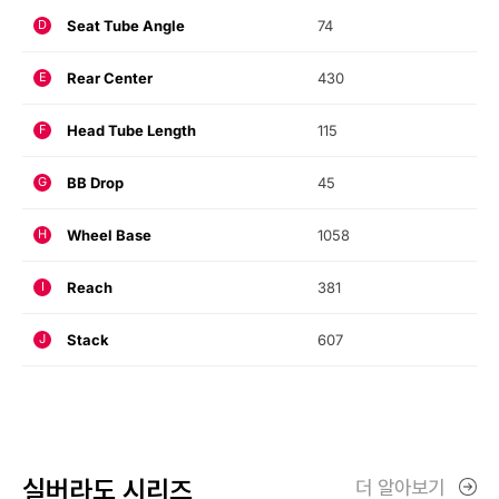
Seat Tube Angle
74
D
Rear Center
430
E
Head Tube Length
115
F
BB Drop
45
G
Wheel Base
1058
H
Reach
381
I
Stack
607
J
실버라도 시리즈
더 알아보기