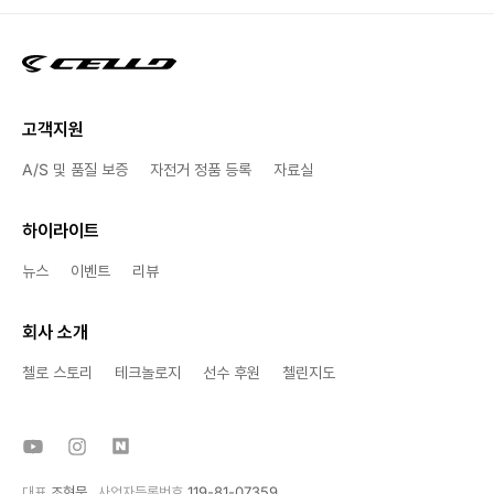
고객지원
A/S 및 품질 보증
자전거 정품 등록
자료실
하이라이트
뉴스
이벤트
리뷰
회사 소개
첼로 스토리
테크놀로지
선수 후원
첼린지도
대표
조현문
사업자등록번호
119-81-07359