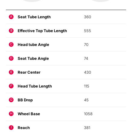
Seat Tube Length
360
A
Effective Top Tube Length
555
B
Head tube Angle
70
C
Seat Tube Angle
74
D
Rear Center
430
E
Head Tube Length
115
F
BB Drop
45
G
Wheel Base
1058
H
Reach
381
I