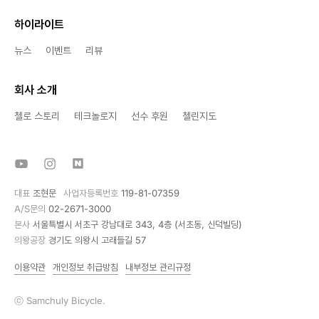
하이라이트
뉴스
이벤트
리뷰
회사 소개
첼로 스토리
테크놀로지
선수 후원
첼린지도
대표
조현문
사업자등록번호
119-81-07359
A/S문의
02-2671-3000
본사
서울특별시 서초구 강남대로 343, 4층 (서초동, 신덕빌딩)
의왕공장
경기도 의왕시 고래들길 57
이용약관
개인정보 취급방침
내부정보 관리규정
ⓒ Samchuly Bicycle.