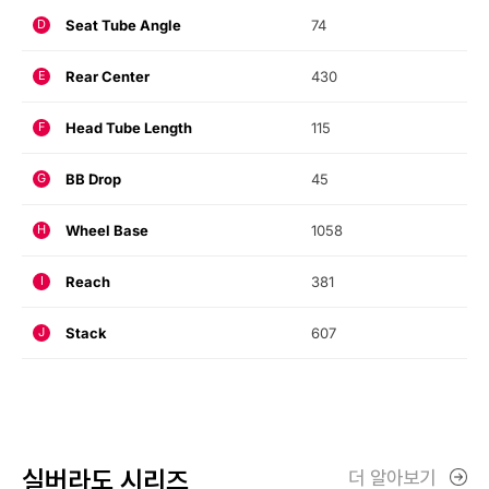
Seat Tube Angle
74
D
Rear Center
430
E
Head Tube Length
115
F
BB Drop
45
G
Wheel Base
1058
H
Reach
381
I
Stack
607
J
실버라도 시리즈
더 알아보기