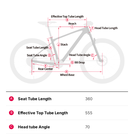
Seat Tube Length
360
A
Effective Top Tube Length
555
B
Head tube Angle
70
C